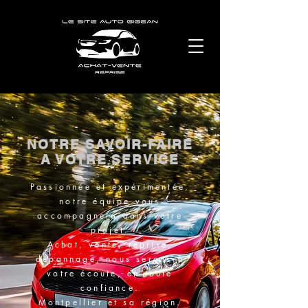
NOTRE SAVOIR-FAIRE
A VOTRE SERVICE
Passionnée et expérimentée,
notre équipe vous
accompagnera dans votre
projet.
Achat, vente, reprise,
dépannage, nous serons à
votre écoute, en toute
confiance.
Montpellier et sa région.